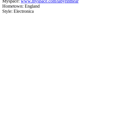
Myspace:
www.myspace.com/labyrinthear
Hometown: England
Style: Electronica