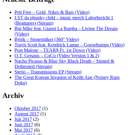
Peti Free – Geld, Nikes & Bars (Video)
LST da phunky child – music merch Laborbericht 1
(Beattapes) (Stream)
Big Mike feat. Gianni La Bamba – Living The Dream
(Video)
Björk – Stonemilker (360° Video)
Travis Scott feat. Kendrick Lamar – Goosebumps (Video)
Post Malone – TEAR$ Ft. 1st Down (Video)
O.T. Genasis – CoCo (Video Version 1 & 2)
Nacho Picasso & Blue Sky Black Death – Stoned &
Dethroned (Stream)
Sterio – Transmissions EP (Stream)
The Great Korean Invasion of Keith Ape (Noisey Raps
Doku)
Archiv
Oktober 2017
(1)
August 2017
(1)
Juli 2017
(2)
Juni 2017
(6)
Mai 2017
(6)