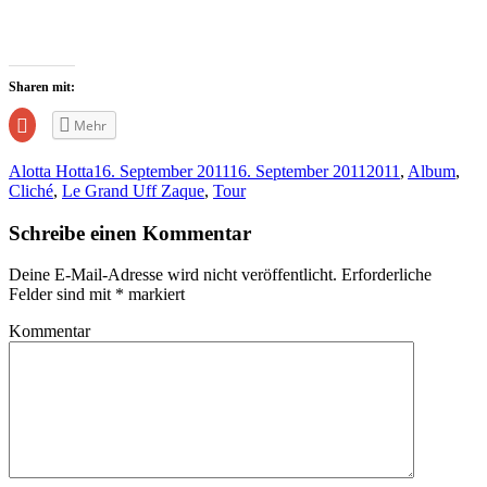
Sharen mit:
Zum
Mehr
Teilen
auf
Google+
Alotta Hotta
16. September 2011
16. September 2011
2011
,
Album
,
anklicken
(Wird
Cliché
,
Le Grand Uff Zaque
,
Tour
in
neuem
Fenster
Schreibe einen Kommentar
geöffnet)
Deine E-Mail-Adresse wird nicht veröffentlicht.
Erforderliche
Felder sind mit
*
markiert
Kommentar