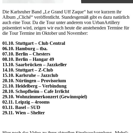
Die Karlsruher Band „Le Grand Uff Zaque“ hat vor kurzem ihr
Album „Cliché“ veröffentlicht. Standesgemäß gibt es dazu natürlich
auch eine Tour. Da die Tour unter anderem von UrbanArtillery
präsentiert wird, zeigen wir euch heute die anstehenden Termine für
die Tour Termine im Oktober und November:
01.10. Stuttgart – Club Central
06.10. Hamburg – tba.
07.10. Berlin – Chesters
08.10. Berlin – Hangar 49
13.10. Saarbrücken – Jazzkeller
14.10. Stuttgart – Z-Club
15.10. Karlsruhe – Jazzclub
20.10. Nürtingen – Provisorium
21.10. Heidelberg – Verbindung
28.10. Schopfheim – Cafe Irrlicht
29.10. Wohnzimmerkonzert (Gewinnspiel)
02.11. Leipzig – 4rooms
03.11. Basel – SUD
29.11. Wien – Shelter
Hier noch das Video zu ihrer aktuellen Singleauskopplung „Mehr“: