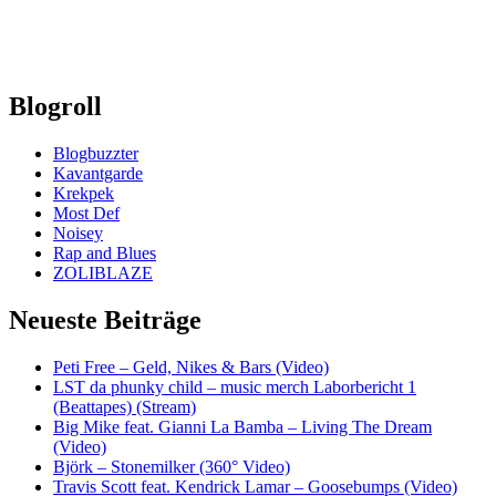
Blogroll
Blogbuzzter
Kavantgarde
Krekpek
Most Def
Noisey
Rap and Blues
ZOLIBLAZE
Neueste Beiträge
Peti Free – Geld, Nikes & Bars (Video)
LST da phunky child – music merch Laborbericht 1
(Beattapes) (Stream)
Big Mike feat. Gianni La Bamba – Living The Dream
(Video)
Björk – Stonemilker (360° Video)
Travis Scott feat. Kendrick Lamar – Goosebumps (Video)