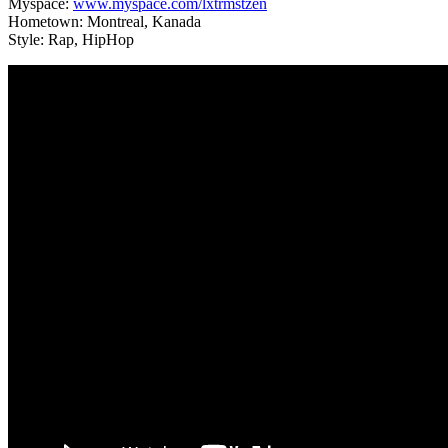
Myspace:
www.myspace.com/lxtrmstzen
Hometown: Montreal, Kanada
Style: Rap, HipHop