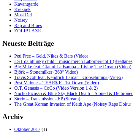
Kavantgarde
Krekpek
Most Def
Noisey
Rap and Blues
ZOLIBLAZE
Neueste Beiträge
Peti Free – Geld, Nikes & Bars (Video)
LST da phunky child – music merch Laborbericht 1 (Beattapes
Big Mike feat. Gianni La Bamba – Living The Dream (Video)
Björk – Stonemilker (360° Video)
Travis Scott feat. Kendrick Lamar – Goosebumps (Video)
Post Malone – TEAR$ Ft. 1st Down (Video)
O.T. Genasis – CoCo (Video Version 1 & 2)
Nacho Picasso & Blue Sky Black Death – Stoned & Dethroned
Sterio – Transmissions EP (Stream)
The Great Korean Invasion of Keith Ape (Noisey Raps Doku)
Archiv
Oktober 2017
(1)