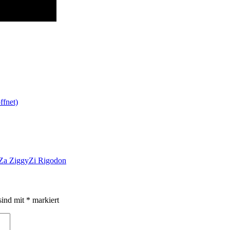
ffnet)
Za ZiggyZi Rigodon
sind mit
*
markiert