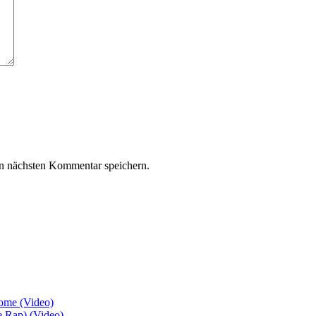
n nächsten Kommentar speichern.
ome (Video)
e Rap) (Video)