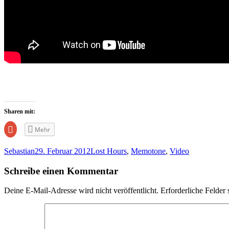
Sharen mit:
Zum
Mehr
Teilen
auf
Google+
Sebastian
29. Februar 2012
Lost Hours
,
Memotone
,
Video
anklicken
(Wird
in
Schreibe einen Kommentar
neuem
Fenster
geöffnet)
Deine E-Mail-Adresse wird nicht veröffentlicht.
Erforderliche Felder 