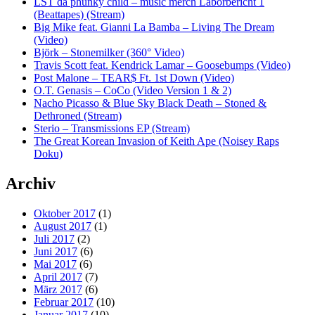
LST da phunky child – music merch Laborbericht 1
(Beattapes) (Stream)
Big Mike feat. Gianni La Bamba – Living The Dream
(Video)
Björk – Stonemilker (360° Video)
Travis Scott feat. Kendrick Lamar – Goosebumps (Video)
Post Malone – TEAR$ Ft. 1st Down (Video)
O.T. Genasis – CoCo (Video Version 1 & 2)
Nacho Picasso & Blue Sky Black Death – Stoned &
Dethroned (Stream)
Sterio – Transmissions EP (Stream)
The Great Korean Invasion of Keith Ape (Noisey Raps
Doku)
Archiv
Oktober 2017
(1)
August 2017
(1)
Juli 2017
(2)
Juni 2017
(6)
Mai 2017
(6)
April 2017
(7)
März 2017
(6)
Februar 2017
(10)
Januar 2017
(10)