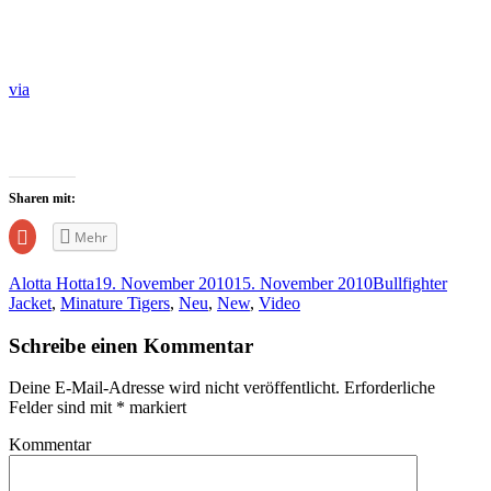
via
Sharen mit:
Zum
Mehr
Teilen
auf
Google+
Alotta Hotta
19. November 2010
15. November 2010
Bullfighter
anklicken
(Wird
Jacket
,
Minature Tigers
,
Neu
,
New
,
Video
in
neuem
Fenster
Schreibe einen Kommentar
geöffnet)
Deine E-Mail-Adresse wird nicht veröffentlicht.
Erforderliche
Felder sind mit
*
markiert
Kommentar