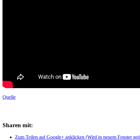
Quelle
Sharen mit:
Zum Teilen auf Google+ anklicken (Wird in neuem Fenster geö