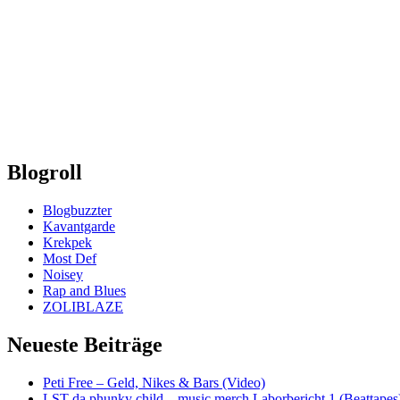
Blogroll
Blogbuzzter
Kavantgarde
Krekpek
Most Def
Noisey
Rap and Blues
ZOLIBLAZE
Neueste Beiträge
Peti Free – Geld, Nikes & Bars (Video)
LST da phunky child – music merch Laborbericht 1 (Beattapes