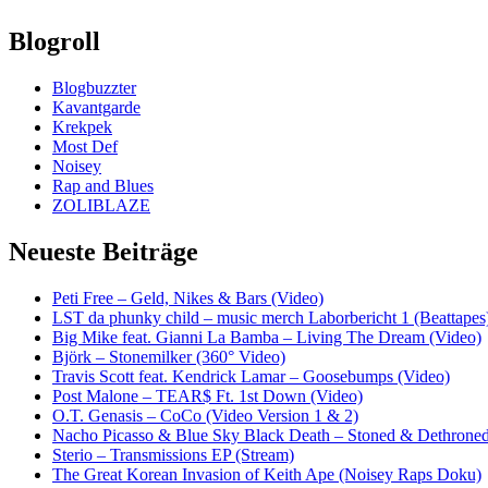
Blogroll
Blogbuzzter
Kavantgarde
Krekpek
Most Def
Noisey
Rap and Blues
ZOLIBLAZE
Neueste Beiträge
Peti Free – Geld, Nikes & Bars (Video)
LST da phunky child – music merch Laborbericht 1 (Beattapes
Big Mike feat. Gianni La Bamba – Living The Dream (Video)
Björk – Stonemilker (360° Video)
Travis Scott feat. Kendrick Lamar – Goosebumps (Video)
Post Malone – TEAR$ Ft. 1st Down (Video)
O.T. Genasis – CoCo (Video Version 1 & 2)
Nacho Picasso & Blue Sky Black Death – Stoned & Dethroned
Sterio – Transmissions EP (Stream)
The Great Korean Invasion of Keith Ape (Noisey Raps Doku)