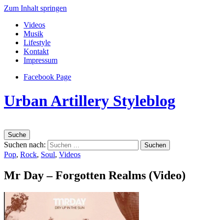
Zum Inhalt springen
Videos
Musik
Lifestyle
Kontakt
Impressum
Facebook Page
Urban Artillery Styleblog
Suche
Suchen nach:
Pop
,
Rock
,
Soul
,
Videos
Mr Day – Forgotten Realms (Video)