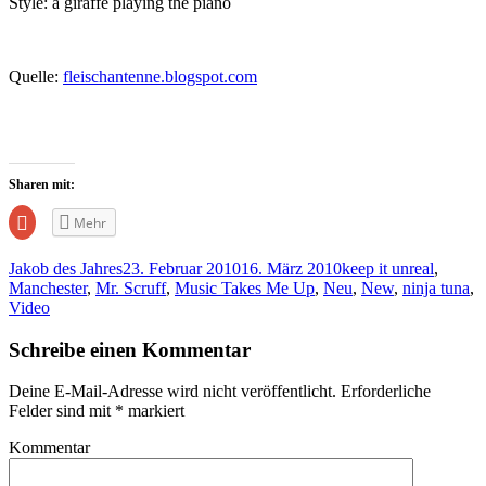
Style: a giraffe playing the piano
Quelle:
fleischantenne.blogspot.com
Sharen mit:
Zum
Mehr
Teilen
auf
Google+
Jakob des Jahres
23. Februar 2010
16. März 2010
keep it unreal
,
anklicken
(Wird
Manchester
,
Mr. Scruff
,
Music Takes Me Up
,
Neu
,
New
,
ninja tuna
,
in
Video
neuem
Fenster
geöffnet)
Schreibe einen Kommentar
Deine E-Mail-Adresse wird nicht veröffentlicht.
Erforderliche
Felder sind mit
*
markiert
Kommentar