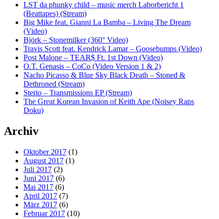
LST da phunky child – music merch Laborbericht 1
(Beattapes) (Stream)
Big Mike feat. Gianni La Bamba – Living The Dream
(Video)
Björk – Stonemilker (360° Video)
Travis Scott feat. Kendrick Lamar – Goosebumps (Video)
Post Malone – TEAR$ Ft. 1st Down (Video)
O.T. Genasis – CoCo (Video Version 1 & 2)
Nacho Picasso & Blue Sky Black Death – Stoned &
Dethroned (Stream)
Sterio – Transmissions EP (Stream)
The Great Korean Invasion of Keith Ape (Noisey Raps
Doku)
Archiv
Oktober 2017
(1)
August 2017
(1)
Juli 2017
(2)
Juni 2017
(6)
Mai 2017
(6)
April 2017
(7)
März 2017
(6)
Februar 2017
(10)