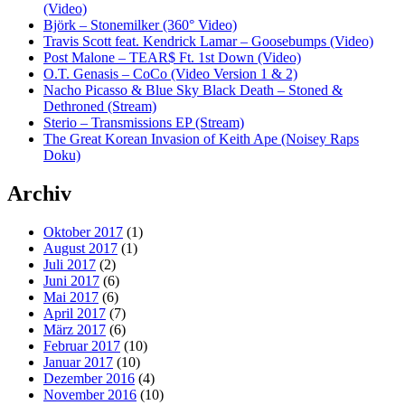
(Video)
Björk – Stonemilker (360° Video)
Travis Scott feat. Kendrick Lamar – Goosebumps (Video)
Post Malone – TEAR$ Ft. 1st Down (Video)
O.T. Genasis – CoCo (Video Version 1 & 2)
Nacho Picasso & Blue Sky Black Death – Stoned &
Dethroned (Stream)
Sterio – Transmissions EP (Stream)
The Great Korean Invasion of Keith Ape (Noisey Raps
Doku)
Archiv
Oktober 2017
(1)
August 2017
(1)
Juli 2017
(2)
Juni 2017
(6)
Mai 2017
(6)
April 2017
(7)
März 2017
(6)
Februar 2017
(10)
Januar 2017
(10)
Dezember 2016
(4)
November 2016
(10)