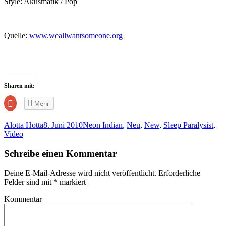
Style: Akusmatik / Pop
Quelle:
www.weallwantsomeone.org
Sharen mit:
Zum
Mehr
Teilen
auf
Google+
Alotta Hotta
8. Juni 2010
Neon Indian
,
Neu
,
New
,
Sleep Paralysist
,
anklicken
(Wird
Video
in
neuem
Fenster
Schreibe einen Kommentar
geöffnet)
Deine E-Mail-Adresse wird nicht veröffentlicht.
Erforderliche
Felder sind mit
*
markiert
Kommentar