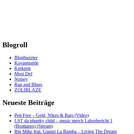
Blogroll
Blogbuzzter
Kavantgarde
Krekpek
Most Def
Noisey
Rap and Blues
ZOLIBLAZE
Neueste Beiträge
Peti Free – Geld, Nikes & Bars (Video)
LST da phunky child – music merch Laborbericht 1
(Beattapes) (Stream)
Big Mike feat. Gianni La Bamba – Living The Dream