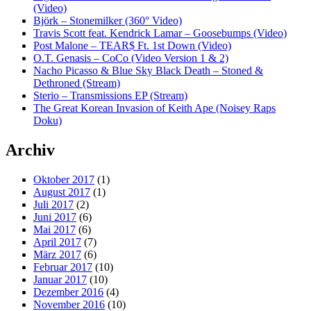
(Video)
Björk – Stonemilker (360° Video)
Travis Scott feat. Kendrick Lamar – Goosebumps (Video)
Post Malone – TEAR$ Ft. 1st Down (Video)
O.T. Genasis – CoCo (Video Version 1 & 2)
Nacho Picasso & Blue Sky Black Death – Stoned &
Dethroned (Stream)
Sterio – Transmissions EP (Stream)
The Great Korean Invasion of Keith Ape (Noisey Raps
Doku)
Archiv
Oktober 2017
(1)
August 2017
(1)
Juli 2017
(2)
Juni 2017
(6)
Mai 2017
(6)
April 2017
(7)
März 2017
(6)
Februar 2017
(10)
Januar 2017
(10)
Dezember 2016
(4)
November 2016
(10)