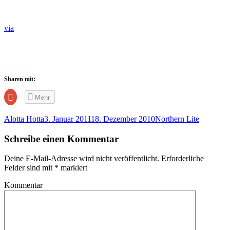
via
Sharen mit:
Zum
Mehr
Teilen
auf
Google+
Alotta Hotta
3. Januar 2011
18. Dezember 2010
Northern Lite
anklicken
(Wird
in
Schreibe einen Kommentar
neuem
Fenster
geöffnet)
Deine E-Mail-Adresse wird nicht veröffentlicht.
Erforderliche
Felder sind mit
*
markiert
Kommentar