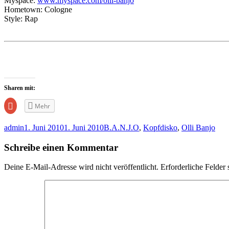
Myspace:
www.myspace.com/olli-banjo
Hometown: Cologne
Style: Rap
Sharen mit:
Zum
Mehr
Teilen
auf
Google+
admin
1. Juni 2010
1. Juni 2010
B.A.N.J.O
,
Kopfdisko
,
Olli Banjo
anklicken
(Wird
in
Schreibe einen Kommentar
neuem
Fenster
geöffnet)
Deine E-Mail-Adresse wird nicht veröffentlicht.
Erforderliche Felder 