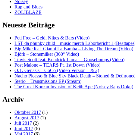
Noisey
Rap and Blues
ZOLIBLAZE
Neueste Beiträge
Peti Free – Geld, Nikes & Bars (Video)
LST da phunky child – music merch Laborbericht 1 (Beattapes
Big Mike feat. Gianni La Bamba – Living The Dream (Video)
Björk – Stonemilker (360° Video)
Travis Scott feat. Kendrick Lamar – Goosebumps (Video)
Post Malone – TEAR$ Ft. 1st Down (Video)
O.T. Genasis – CoCo (Video Version 1 & 2)
Nacho Picasso & Blue Sky Black Death – Stoned & Dethroned
Sterio – Transmissions EP (Stream)
The Great Korean Invasion of Keith Ape (Noisey Raps Doku)
Archiv
Oktober 2017
(1)
August 2017
(1)
Juli 2017
(2)
Juni 2017
(6)
Mai 2017
(6)