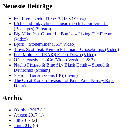
Neueste Beiträge
Peti Free – Geld, Nikes & Bars (Video)
LST da phunky child – music merch Laborbericht 1
(Beattapes) (Stream)
Big Mike feat. Gianni La Bamba – Living The Dream
(Video)
Björk – Stonemilker (360° Video)
Travis Scott feat. Kendrick Lamar – Goosebumps (Video)
Post Malone – TEAR$ Ft. 1st Down (Video)
O.T. Genasis – CoCo (Video Version 1 & 2)
Nacho Picasso & Blue Sky Black Death – Stoned &
Dethroned (Stream)
Sterio – Transmissions EP (Stream)
The Great Korean Invasion of Keith Ape (Noisey Raps
Doku)
Archiv
Oktober 2017
(1)
August 2017
(1)
Juli 2017
(2)
Juni 2017
(6)