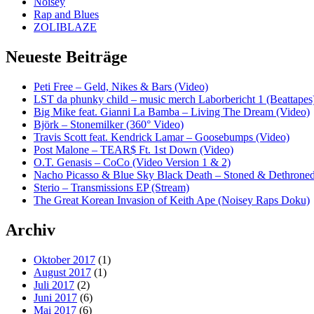
Noisey
Rap and Blues
ZOLIBLAZE
Neueste Beiträge
Peti Free – Geld, Nikes & Bars (Video)
LST da phunky child – music merch Laborbericht 1 (Beattapes
Big Mike feat. Gianni La Bamba – Living The Dream (Video)
Björk – Stonemilker (360° Video)
Travis Scott feat. Kendrick Lamar – Goosebumps (Video)
Post Malone – TEAR$ Ft. 1st Down (Video)
O.T. Genasis – CoCo (Video Version 1 & 2)
Nacho Picasso & Blue Sky Black Death – Stoned & Dethroned
Sterio – Transmissions EP (Stream)
The Great Korean Invasion of Keith Ape (Noisey Raps Doku)
Archiv
Oktober 2017
(1)
August 2017
(1)
Juli 2017
(2)
Juni 2017
(6)
Mai 2017
(6)