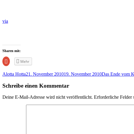
via
Sharen mit:
Zum
Mehr
Teilen
auf
Google+
Alotta Hotta
21. November 2010
19. November 2010
Das Ende vom K
anklicken
(Wird
in
Schreibe einen Kommentar
neuem
Fenster
geöffnet)
Deine E-Mail-Adresse wird nicht veröffentlicht.
Erforderliche Felder 