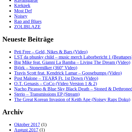
Kavantgarde
Krekpek
Most Def
Noisey
Rap and Blues
ZOLIBLAZE
Neueste Beiträge
Peti Free – Geld, Nikes & Bars (Video)
LST da phunky child – music merch Laborbericht 1 (Beattapes
Big Mike feat. Gianni La Bamba – Living The Dream (Video)
Björk – Stonemilker (360° Video)
Travis Scott feat. Kendrick Lamar – Goosebumps (Video)
Post Malone – TEAR$ Ft. 1st Down (Video)
O.T. Genasis – CoCo (Video Version 1 & 2)
Nacho Picasso & Blue Sky Black Death – Stoned & Dethroned
Sterio – Transmissions EP (Stream)
The Great Korean Invasion of Keith Ape (Noisey Raps Doku)
Archiv
Oktober 2017
(1)
August 2017
(1)