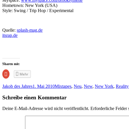
Myspace:
www.myspace.com/brooklynsene
Hometown: New York (USA)
Style: Swing / Trip Hop / Experimental
Quelle:
splash-mag.de
itsrap.de
Sharen mit:
Zum
Mehr
Teilen
auf
Google+
Jakob des Jahres
1. Mai 2010
Mixtapes
,
Neu
,
New
,
New York
,
Reality
anklicken
(Wird
in
Schreibe einen Kommentar
neuem
Fenster
geöffnet)
Deine E-Mail-Adresse wird nicht veröffentlicht.
Erforderliche Felder 