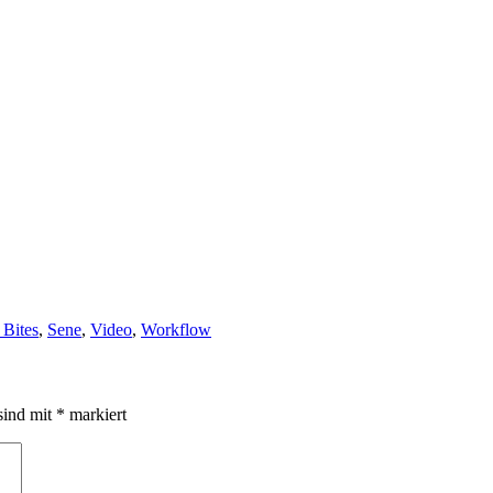
 Bites
,
Sene
,
Video
,
Workflow
sind mit
*
markiert