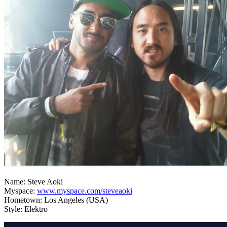
Name: Steve Aoki
Myspace:
www.myspace.com/steveaoki
Hometown: Los Angeles (USA)
Style: Elektro