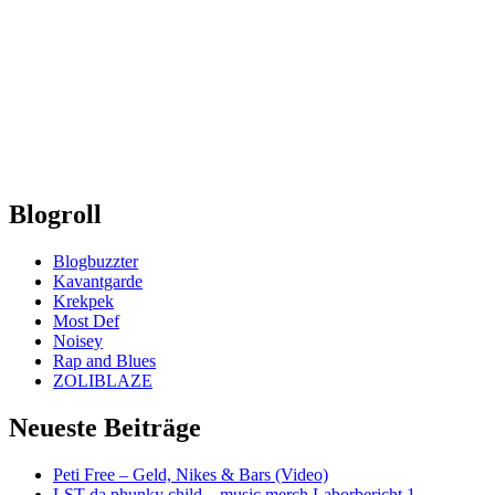
Blogroll
Blogbuzzter
Kavantgarde
Krekpek
Most Def
Noisey
Rap and Blues
ZOLIBLAZE
Neueste Beiträge
Peti Free – Geld, Nikes & Bars (Video)
LST da phunky child – music merch Laborbericht 1