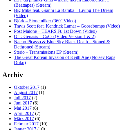
(Beattapes) (Stream)
Big Mike feat. Gianni La Bamba – Living The Dream
(Video)
Björk – Stonemilker (360° Video)
Travis Scott feat. Kendrick Lamar – Goosebumps (Video)
Post Malone – TEAR$ Ft. 1st Down (Video)
O.T. Genasis – CoCo (Video Version 1 & 2)
Nacho Picasso & Blue Sky Black Death – Stoned &
Dethroned (Stream)
Sterio – Transmissions EP (Stream)
The Great Korean Invasion of Keith Ape (Noisey Raps
Doku)
Archiv
Oktober 2017
(1)
August 2017
(1)
Juli 2017
(2)
Juni 2017
(6)
Mai 2017
(6)
April 2017
(7)
März 2017
(6)
Februar 2017
(10)
Januar 2017
(10)