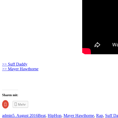
>> Suff Daddy
>> Mayer Hawthorne
Sharen mit:
Zum
Mehr
Teilen
auf
Google+
admin
5. August 2016
Beat
,
HipHop
,
Mayer Hawthorne
,
Rap
,
Suff D
anklicken