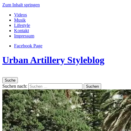
Zum Inhalt springen
Videos
Musik
Lifestyle
Kontakt
Impressum
Facebook Page
Urban Artillery Styleblog
Suche
Suchen nach: