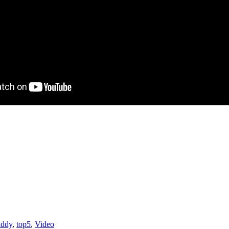
addy
,
top5
,
Video