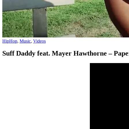
HipHop
,
Music
,
Videos
Suff Daddy feat. Mayer Hawthorne – Pape