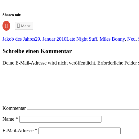
Sharen mit:
Zum
Mehr
Teilen
auf
Google+
Jakob des Jahres
29. Januar 2010
Late Night Suff
,
Miles Bonny
,
Neu
,
anklicken
(Wird
in
Schreibe einen Kommentar
neuem
Fenster
geöffnet)
Deine E-Mail-Adresse wird nicht veröffentlicht.
Erforderliche Felder 
Kommentar
Name
*
E-Mail-Adresse
*