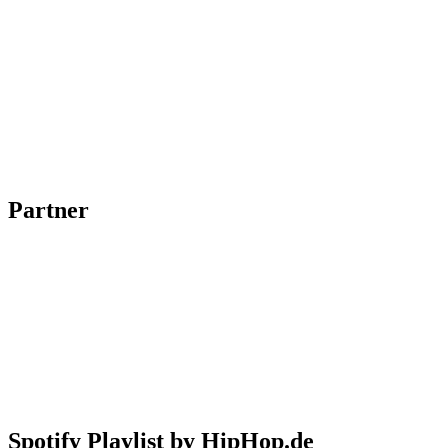
Partner
Spotify Playlist by HipHop.de