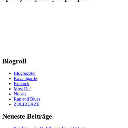
Blogroll
Blogbuzzter
Kavantgarde
Krekpek
Most Def
Noisey
Rap and Blues
ZOLIBLAZE
Neueste Beiträge