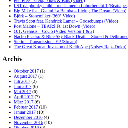
Peti Free – Geld, Nikes & Bars (Video)
LST da phunky child – music merch Laborbericht 1 (Beattapes
Big Mike feat. Gianni La Bamba – Living The Dream (Video)
Björk – Stonemilker (360° Video)
Travis Scott feat. Kendrick Lamar – Goosebumps (Video)
Post Malone – TEAR$ Ft. 1st Down (Video)
O.T. Genasis – CoCo (Video Version 1 & 2)
Nacho Picasso & Blue Sky Black Death – Stoned & Dethroned
Sterio – Transmissions EP (Stream)
The Great Korean Invasion of Keith Ape (Noisey Raps Doku)
Archiv
Oktober 2017
(1)
August 2017
(1)
Juli 2017
(2)
Juni 2017
(6)
Mai 2017
(6)
April 2017
(7)
März 2017
(6)
Februar 2017
(10)
Januar 2017
(10)
Dezember 2016
(4)
November 2016
(10)
Oktober 2016
(9)