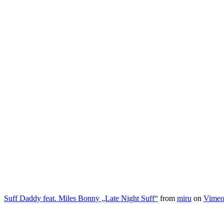
Suff Daddy feat. Miles Bonny „Late Night Suff“
from
miru
on
Vime