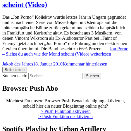
scheint (Video)
Das „Jon Porno“ Kollektiv wurde letztes Jahr in Ungarn gegründet
und ist nach einer Serie von Misserfolgen in Osteuropa auf die
mitteleuropäische Bühne zurückgekehrt und seitdem hauptsächlich
in Frankfurt und Karlsruhe aktiv. Es besteht aus 3 Musikern, von
denen Vincent Wikström als Ex-Audioterror-Part bei „Faint of
Enemy“ jetzt auch bei „Jon Porno“ die Führung an den elektrischen
Geräten übernimmt. Die Band besteht zu 66% Prozent …
Jon Porno
– Siehst du auch wie der Mond scheint (Video)
weiterlesen
Jakob des Jahres
18. Januar 2010
Kommentar hinterlassen
Seitenleiste
Suchen nach:
Browser Push Abo
Möchtest Du unsere Browser Push Benachrichtigung aktivieren,
sobald hier ein neuer Blogeintrag online geht?
> Push Funktion aktivieren
> Push Funktion deaktivieren
Spotify Playlist by Urban Artillery