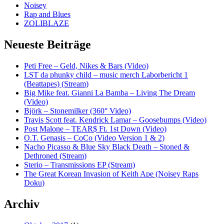
Noisey
Rap and Blues
ZOLIBLAZE
Neueste Beiträge
Peti Free – Geld, Nikes & Bars (Video)
LST da phunky child – music merch Laborbericht 1
(Beattapes) (Stream)
Big Mike feat. Gianni La Bamba – Living The Dream
(Video)
Björk – Stonemilker (360° Video)
Travis Scott feat. Kendrick Lamar – Goosebumps (Video)
Post Malone – TEAR$ Ft. 1st Down (Video)
O.T. Genasis – CoCo (Video Version 1 & 2)
Nacho Picasso & Blue Sky Black Death – Stoned &
Dethroned (Stream)
Sterio – Transmissions EP (Stream)
The Great Korean Invasion of Keith Ape (Noisey Raps
Doku)
Archiv