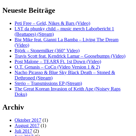
Neueste Beiträge
Peti Free – Geld, Nikes & Bars (Video)
LST da phunky child – music merch Laborbericht 1
(Beattapes) (Stream)
Big Mike feat. Gianni La Bamba – Living The Dream
(Video)
Björk – Stonemilker (360° Video)
Travis Scott feat. Kendrick Lamar – Goosebumps (Video)
Post Malone – TEAR$ Ft. 1st Down (Video)
O.T. Genasis – CoCo (Video Version 1 & 2)
Nacho Picasso & Blue Sky Black Death – Stoned &
Dethroned (Stream)
Sterio – Transmissions EP (Stream)
The Great Korean Invasion of Keith Ape (Noisey Raps
Doku)
Archiv
Oktober 2017
(1)
August 2017
(1)
Juli 2017
(2)