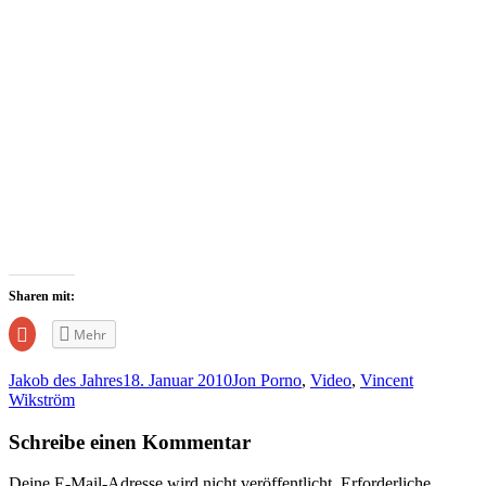
Sharen mit:
Zum
Mehr
Teilen
auf
Google+
Jakob des Jahres
18. Januar 2010
Jon Porno
,
Video
,
Vincent
anklicken
(Wird
Wikström
in
neuem
Fenster
Schreibe einen Kommentar
geöffnet)
Deine E-Mail-Adresse wird nicht veröffentlicht.
Erforderliche