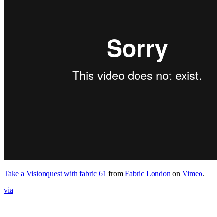
Take a Visionquest with fabric 61
from
Fabric London
on
Vimeo
.
via