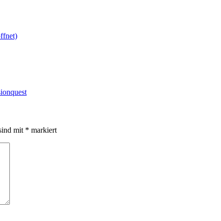
ffnet)
sionquest
sind mit
*
markiert