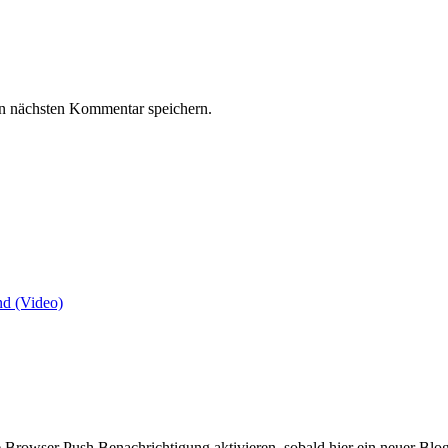
n nächsten Kommentar speichern.
nd (Video)
Browser Push Benachrichtigung aktivieren, sobald hier ein neuer Blog