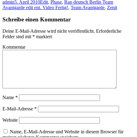
admin
5. April 2010
Edit
,
Phase
,
Rap deutsch Berlin Team
anklicken
(Wird
Avantgarde edit ent. Video Fertig!
,
Team Avantgarde
,
Zenit
in
neuem
Fenster
Schreibe einen Kommentar
geöffnet)
Deine E-Mail-Adresse wird nicht veröffentlicht.
Erforderliche
Felder sind mit
*
markiert
Kommentar
Name
*
E-Mail-Adresse
*
Website
Name, E-Mail-Adresse und Website in diesem Browser für