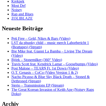
Krekpek
Most Def
Noisey
Rap and Blues
ZOLIBLAZE
Neueste Beiträge
Peti Free – Geld, Nikes & Bars (Video)
LST da phunky child – music merch Laborbericht 1
(Beattapes) (Stream)
Big Mike feat. Gianni La Bamba – Living The Dream
(Video)
Björk – Stonemilker (360° Video)
Travis Scott feat. Kendrick Lamar – Goosebumps (Video)
Post Malone – TEAR$ Ft. 1st Down (Video)
O.T. Genasis – CoCo (Video Version 1 & 2)
Nacho Picasso & Blue Sky Black Death – Stoned &
Dethroned (Stream)
Sterio – Transmissions EP (Stream)
The Great Korean Invasion of Keith Ape (Noisey Raps
Doku)
Archiv