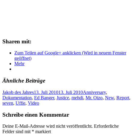
Sharen mit:
Zum Teilen auf Google+ anklicken (Wird in neuem Fenster
geöffnet)
Mehr
Ähnliche Beiträge
Jakob des Jahres
13. Juli 2010
13. Juli 2010
Anniversary
,
Dokumentation
,
Ed Banger
,
Justice
,
mehdi
,
Mr. Oizo
,
New
,
Report
,
seven
,
Uffie
,
Video
Schreibe einen Kommentar
Deine E-Mail-Adresse wird nicht veröffentlicht.
Erforderliche
Felder sind mit
*
markiert