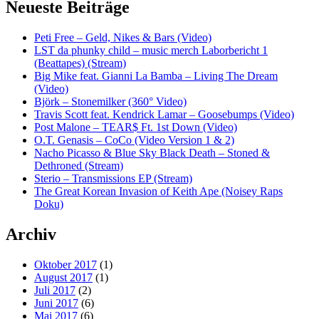
Neueste Beiträge
Peti Free – Geld, Nikes & Bars (Video)
LST da phunky child – music merch Laborbericht 1
(Beattapes) (Stream)
Big Mike feat. Gianni La Bamba – Living The Dream
(Video)
Björk – Stonemilker (360° Video)
Travis Scott feat. Kendrick Lamar – Goosebumps (Video)
Post Malone – TEAR$ Ft. 1st Down (Video)
O.T. Genasis – CoCo (Video Version 1 & 2)
Nacho Picasso & Blue Sky Black Death – Stoned &
Dethroned (Stream)
Sterio – Transmissions EP (Stream)
The Great Korean Invasion of Keith Ape (Noisey Raps
Doku)
Archiv
Oktober 2017
(1)
August 2017
(1)
Juli 2017
(2)
Juni 2017
(6)
Mai 2017
(6)