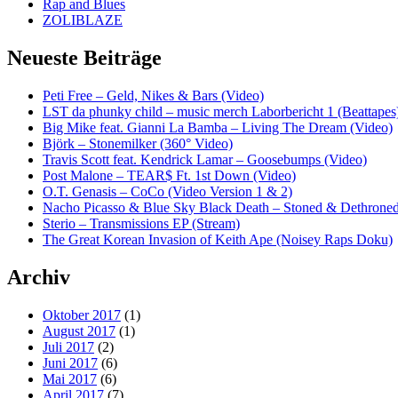
Rap and Blues
ZOLIBLAZE
Neueste Beiträge
Peti Free – Geld, Nikes & Bars (Video)
LST da phunky child – music merch Laborbericht 1 (Beattapes
Big Mike feat. Gianni La Bamba – Living The Dream (Video)
Björk – Stonemilker (360° Video)
Travis Scott feat. Kendrick Lamar – Goosebumps (Video)
Post Malone – TEAR$ Ft. 1st Down (Video)
O.T. Genasis – CoCo (Video Version 1 & 2)
Nacho Picasso & Blue Sky Black Death – Stoned & Dethroned
Sterio – Transmissions EP (Stream)
The Great Korean Invasion of Keith Ape (Noisey Raps Doku)
Archiv
Oktober 2017
(1)
August 2017
(1)
Juli 2017
(2)
Juni 2017
(6)
Mai 2017
(6)
April 2017
(7)