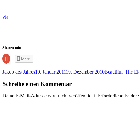
via
Sharen mit:
Zum
Mehr
Teilen
auf
Google+
Jakob des Jahres
10. Januar 2011
19. Dezember 2010
Beautiful
,
The Ele
anklicken
(Wird
in
Schreibe einen Kommentar
neuem
Fenster
geöffnet)
Deine E-Mail-Adresse wird nicht veröffentlicht.
Erforderliche Felder 