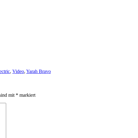
ctric
,
Video
,
Yarah Bravo
sind mit
*
markiert