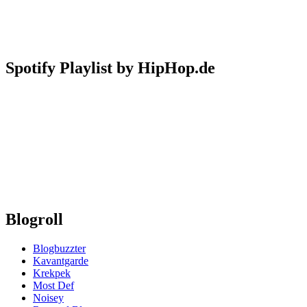
Spotify Playlist by HipHop.de
Blogroll
Blogbuzzter
Kavantgarde
Krekpek
Most Def
Noisey