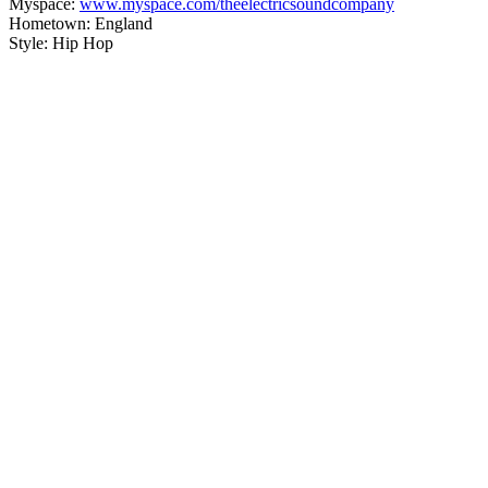
Myspace:
www.myspace.com/theelectricsoundcompany
Hometown: England
Style: Hip Hop