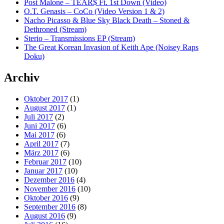
Post Malone – TEAR$ Ft. 1st Down (Video)
O.T. Genasis – CoCo (Video Version 1 & 2)
Nacho Picasso & Blue Sky Black Death – Stoned &
Dethroned (Stream)
Sterio – Transmissions EP (Stream)
The Great Korean Invasion of Keith Ape (Noisey Raps
Doku)
Archiv
Oktober 2017
(1)
August 2017
(1)
Juli 2017
(2)
Juni 2017
(6)
Mai 2017
(6)
April 2017
(7)
März 2017
(6)
Februar 2017
(10)
Januar 2017
(10)
Dezember 2016
(4)
November 2016
(10)
Oktober 2016
(9)
September 2016
(8)
August 2016
(9)