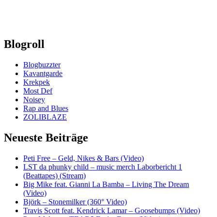
Blogroll
Blogbuzzter
Kavantgarde
Krekpek
Most Def
Noisey
Rap and Blues
ZOLIBLAZE
Neueste Beiträge
Peti Free – Geld, Nikes & Bars (Video)
LST da phunky child – music merch Laborbericht 1
(Beattapes) (Stream)
Big Mike feat. Gianni La Bamba – Living The Dream
(Video)
Björk – Stonemilker (360° Video)
Travis Scott feat. Kendrick Lamar – Goosebumps (Video)