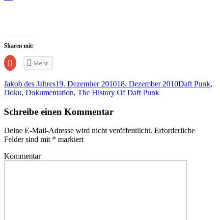
Sharen mit:
Zum
Mehr
Teilen
auf
Google+
Jakob des Jahres
19. Dezember 2010
18. Dezember 2010
Daft Punk
,
anklicken
(Wird
Doku
,
Dokumentation
,
The History Of Daft Punk
in
neuem
Fenster
Schreibe einen Kommentar
geöffnet)
Deine E-Mail-Adresse wird nicht veröffentlicht.
Erforderliche
Felder sind mit
*
markiert
Kommentar