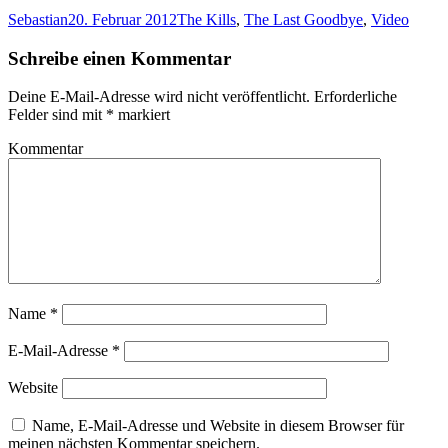
Google+
Sebastian
20. Februar 2012
The Kills
,
The Last Goodbye
,
Video
anklicken
(Wird
in
Schreibe einen Kommentar
neuem
Fenster
geöffnet)
Deine E-Mail-Adresse wird nicht veröffentlicht.
Erforderliche
Felder sind mit
*
markiert
Kommentar
Name
*
E-Mail-Adresse
*
Website
Name, E-Mail-Adresse und Website in diesem Browser für
meinen nächsten Kommentar speichern.