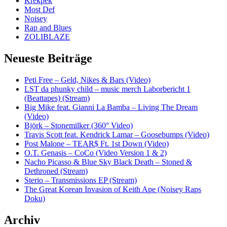
Krekpek
Most Def
Noisey
Rap and Blues
ZOLIBLAZE
Neueste Beiträge
Peti Free – Geld, Nikes & Bars (Video)
LST da phunky child – music merch Laborbericht 1
(Beattapes) (Stream)
Big Mike feat. Gianni La Bamba – Living The Dream
(Video)
Björk – Stonemilker (360° Video)
Travis Scott feat. Kendrick Lamar – Goosebumps (Video)
Post Malone – TEAR$ Ft. 1st Down (Video)
O.T. Genasis – CoCo (Video Version 1 & 2)
Nacho Picasso & Blue Sky Black Death – Stoned &
Dethroned (Stream)
Sterio – Transmissions EP (Stream)
The Great Korean Invasion of Keith Ape (Noisey Raps
Doku)
Archiv