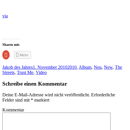
via
Sharen mit:
Zum
Mehr
Teilen
auf
Google+
Jakob des Jahres
1. November 2010
2010
,
Album
,
Neu
,
New
,
The
anklicken
(Wird
Streets
,
Trust Me
,
Video
in
neuem
Fenster
Schreibe einen Kommentar
geöffnet)
Deine E-Mail-Adresse wird nicht veröffentlicht.
Erforderliche
Felder sind mit
*
markiert
Kommentar