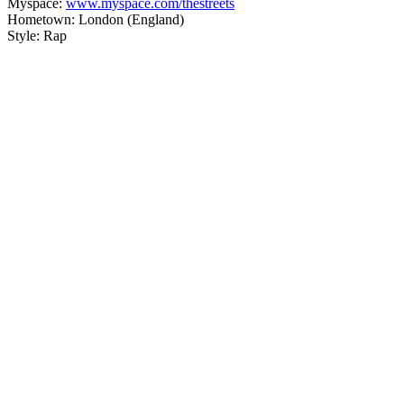
Myspace:
www.myspace.com/thestreets
Hometown: London (England)
Style: Rap