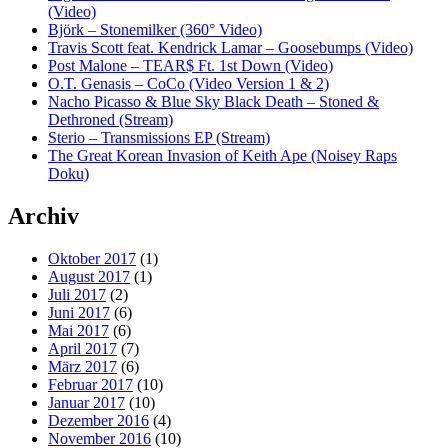
(Video)
Björk – Stonemilker (360° Video)
Travis Scott feat. Kendrick Lamar – Goosebumps (Video)
Post Malone – TEAR$ Ft. 1st Down (Video)
O.T. Genasis – CoCo (Video Version 1 & 2)
Nacho Picasso & Blue Sky Black Death – Stoned &
Dethroned (Stream)
Sterio – Transmissions EP (Stream)
The Great Korean Invasion of Keith Ape (Noisey Raps
Doku)
Archiv
Oktober 2017
(1)
August 2017
(1)
Juli 2017
(2)
Juni 2017
(6)
Mai 2017
(6)
April 2017
(7)
März 2017
(6)
Februar 2017
(10)
Januar 2017
(10)
Dezember 2016
(4)
November 2016
(10)