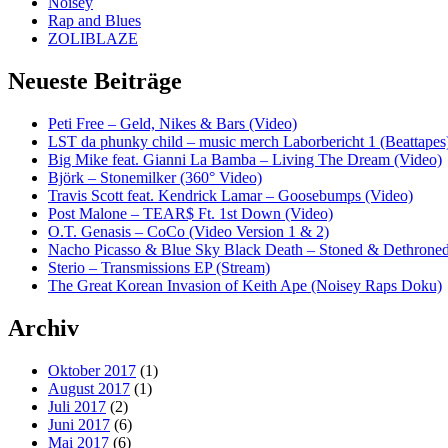
Noisey
Rap and Blues
ZOLIBLAZE
Neueste Beiträge
Peti Free – Geld, Nikes & Bars (Video)
LST da phunky child – music merch Laborbericht 1 (Beattapes
Big Mike feat. Gianni La Bamba – Living The Dream (Video)
Björk – Stonemilker (360° Video)
Travis Scott feat. Kendrick Lamar – Goosebumps (Video)
Post Malone – TEAR$ Ft. 1st Down (Video)
O.T. Genasis – CoCo (Video Version 1 & 2)
Nacho Picasso & Blue Sky Black Death – Stoned & Dethroned
Sterio – Transmissions EP (Stream)
The Great Korean Invasion of Keith Ape (Noisey Raps Doku)
Archiv
Oktober 2017
(1)
August 2017
(1)
Juli 2017
(2)
Juni 2017
(6)
Mai 2017
(6)