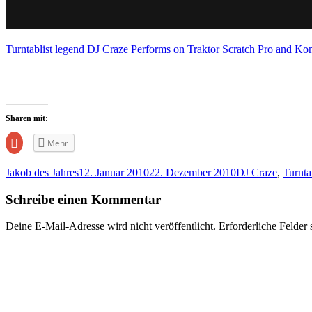
Turntablist legend DJ Craze Performs on Traktor Scratch Pro and Ko
Sharen mit:
Zum
Mehr
Teilen
auf
Google+
Jakob des Jahres
12. Januar 2010
22. Dezember 2010
DJ Craze
,
Turnta
anklicken
(Wird
in
Schreibe einen Kommentar
neuem
Fenster
geöffnet)
Deine E-Mail-Adresse wird nicht veröffentlicht.
Erforderliche Felder 