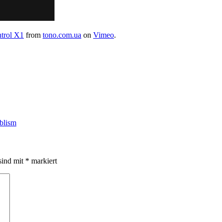
ntrol X1
from
tono.com.ua
on
Vimeo
.
blism
sind mit
*
markiert