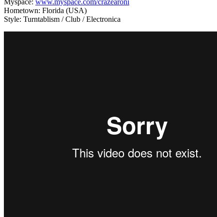
Myspace:
www.myspace.com/crazearoni
Hometown: Florida (USA)
Style: Turntablism / Club / Electronica