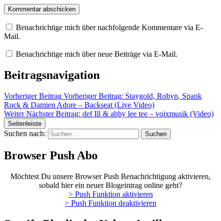
Benachrichtige mich über nachfolgende Kommentare via E-
Mail.
Benachrichtige mich über neue Beiträge via E-Mail.
Beitragsnavigation
Vorheriger Beitrag
Vorheriger Beitrag:
Staygold, Robyn, Spank
Rock & Damien Adore – Backseat (Live Video)
Weiter
Nächster Beitrag:
def Ill & abby lee tee – voixmusik (Video)
Seitenleiste
Suchen nach:
Browser Push Abo
Möchtest Du unsere Browser Push Benachrichtigung aktivieren,
sobald hier ein neuer Blogeintrag online geht?
> Push Funktion aktivieren
> Push Funktion deaktivieren