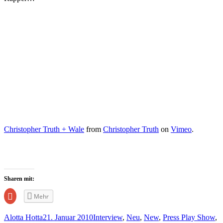
Christopher Truth + Wale
from
Christopher Truth
on
Vimeo
.
Sharen mit:
Zum
Mehr
Teilen
auf
Google+
Alotta Hotta
21. Januar 2010
Interview
,
Neu
,
New
,
Press Play Show
,
anklicken