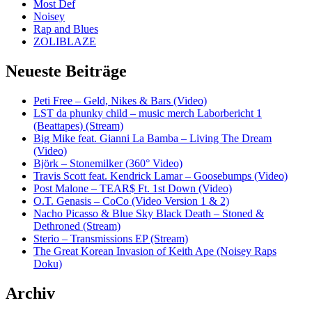
Most Def
Noisey
Rap and Blues
ZOLIBLAZE
Neueste Beiträge
Peti Free – Geld, Nikes & Bars (Video)
LST da phunky child – music merch Laborbericht 1
(Beattapes) (Stream)
Big Mike feat. Gianni La Bamba – Living The Dream
(Video)
Björk – Stonemilker (360° Video)
Travis Scott feat. Kendrick Lamar – Goosebumps (Video)
Post Malone – TEAR$ Ft. 1st Down (Video)
O.T. Genasis – CoCo (Video Version 1 & 2)
Nacho Picasso & Blue Sky Black Death – Stoned &
Dethroned (Stream)
Sterio – Transmissions EP (Stream)
The Great Korean Invasion of Keith Ape (Noisey Raps
Doku)
Archiv