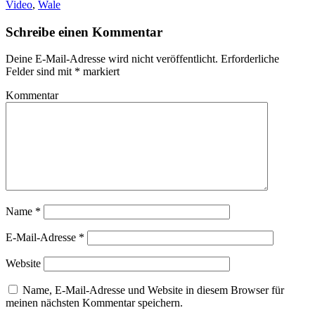
(Wird
Video
,
Wale
in
neuem
Fenster
Schreibe einen Kommentar
geöffnet)
Deine E-Mail-Adresse wird nicht veröffentlicht.
Erforderliche
Felder sind mit
*
markiert
Kommentar
Name
*
E-Mail-Adresse
*
Website
Name, E-Mail-Adresse und Website in diesem Browser für
meinen nächsten Kommentar speichern.