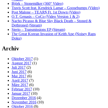
Björk – Stonemilker (360° Video)
Travis Scott feat. Kendrick Lamar – Goosebumps (Video)
Post Malone – TEAR$ Ft. 1st Down (Video)
O.T. Genasis – CoCo (Video Version 1 & 2)
Nacho Picasso & Blue Sky Black Death – Stoned &
Dethroned (Stream)
Sterio – Transmissions EP (Stream)
The Great Korean Invasion of Keith Ape (Noisey Raps
Doku)
Archiv
Oktober 2017
(1)
August 2017
(1)
Juli 2017
(2)
Juni 2017
(6)
Mai 2017
(6)
April 2017
(7)
März 2017
(6)
Februar 2017
(10)
Januar 2017
(10)
Dezember 2016
(4)
November 2016
(10)
Oktober 2016
(9)