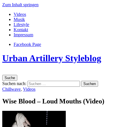
Zum Inhalt springen
Videos
Musik
Lifestyle
Kontakt
Impressum
Facebook Page
Urban Artillery Styleblog
Suche
Suchen nach:
Chillwave
,
Videos
Wise Blood – Loud Mouths (Video)