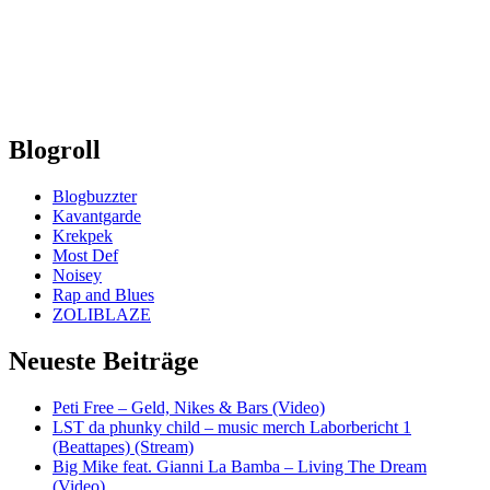
Blogroll
Blogbuzzter
Kavantgarde
Krekpek
Most Def
Noisey
Rap and Blues
ZOLIBLAZE
Neueste Beiträge
Peti Free – Geld, Nikes & Bars (Video)
LST da phunky child – music merch Laborbericht 1
(Beattapes) (Stream)
Big Mike feat. Gianni La Bamba – Living The Dream
(Video)