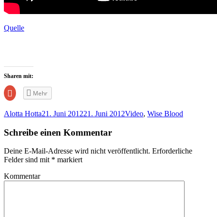
Quelle
Sharen mit:
Zum
Mehr
Teilen
auf
Google+
Alotta Hotta
21. Juni 2012
21. Juni 2012
Video
,
Wise Blood
anklicken
(Wird
in
Schreibe einen Kommentar
neuem
Fenster
geöffnet)
Deine E-Mail-Adresse wird nicht veröffentlicht.
Erforderliche
Felder sind mit
*
markiert
Kommentar