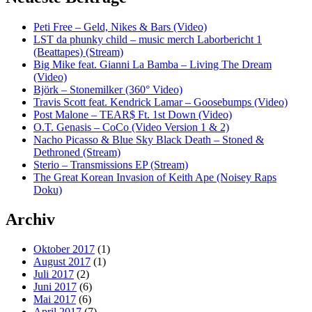
Peti Free – Geld, Nikes & Bars (Video)
LST da phunky child – music merch Laborbericht 1
(Beattapes) (Stream)
Big Mike feat. Gianni La Bamba – Living The Dream
(Video)
Björk – Stonemilker (360° Video)
Travis Scott feat. Kendrick Lamar – Goosebumps (Video)
Post Malone – TEAR$ Ft. 1st Down (Video)
O.T. Genasis – CoCo (Video Version 1 & 2)
Nacho Picasso & Blue Sky Black Death – Stoned &
Dethroned (Stream)
Sterio – Transmissions EP (Stream)
The Great Korean Invasion of Keith Ape (Noisey Raps
Doku)
Archiv
Oktober 2017
(1)
August 2017
(1)
Juli 2017
(2)
Juni 2017
(6)
Mai 2017
(6)
April 2017
(7)