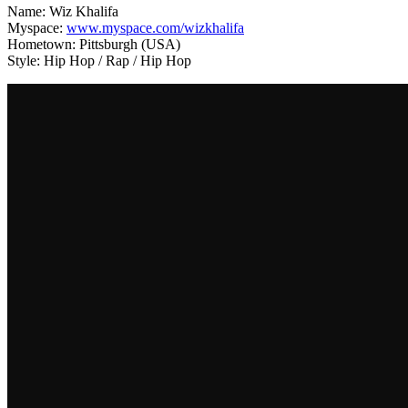
Name: Wiz Khalifa
Myspace:
www.myspace.com/wizkhalifa
Hometown: Pittsburgh (USA)
Style: Hip Hop / Rap / Hip Hop