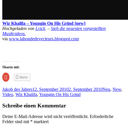
Wiz Khalifa – Youngin On His Grind [new]
Hochgeladen von
Lvick
. –
Sieh die neuesten vorgestellten
Musikvideos.
via
www.labondedevecteurs.blogspot.com
Sharen mit:
Zum
Mehr
Teilen
auf
Google+
Jakob des Jahres
12. September 2010
2. September 2010
Neu
,
New
,
anklicken
(Wird
Video
,
Wiz Khalifa
,
Youngin On His Grind
in
neuem
Fenster
Schreibe einen Kommentar
geöffnet)
Deine E-Mail-Adresse wird nicht veröffentlicht.
Erforderliche
Felder sind mit
*
markiert