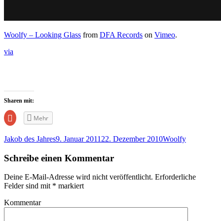
Woolfy – Looking Glass
from
DFA Records
on
Vimeo
.
via
Sharen mit:
Zum
Mehr
Teilen
auf
Google+
Jakob des Jahres
9. Januar 2011
22. Dezember 2010
Woolfy
anklicken
(Wird
in
Schreibe einen Kommentar
neuem
Fenster
geöffnet)
Deine E-Mail-Adresse wird nicht veröffentlicht.
Erforderliche
Felder sind mit
*
markiert
Kommentar