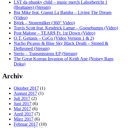
LST da phunky child – music merch Laborbericht 1
(Beattapes) (Stream)
Big Mike feat. Gianni La Bamba – Living The Dream
(Video)
Björk – Stonemilker (360° Video)
Travis Scott feat. Kendrick Lamar – Goosebumps (Video)
Post Malone – TEAR$ Ft. 1st Down (Video)
O.T. Genasis – CoCo (Video Version 1 & 2)
Nacho Picasso & Blue Sky Black Death – Stoned &
Dethroned (Stream)
Sterio – Transmissions EP (Stream)
The Great Korean Invasion of Keith Ape (Noisey Raps
Doku)
Archiv
Oktober 2017
(1)
August 2017
(1)
Juli 2017
(2)
Juni 2017
(6)
Mai 2017
(6)
April 2017
(7)
März 2017
(6)
Februar 2017
(10)