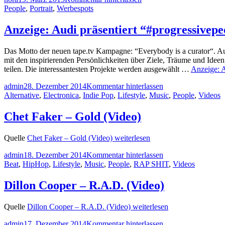
People
,
Portrait
,
Werbespots
Anzeige: Audi präsentiert “#progressivepe
Das Motto der neuen tape.tv Kampagne: “Everybody is a curator“. Audi
mit den inspirierenden Persönlichkeiten über Ziele, Träume und Ideen 
teilen. Die interessantesten Projekte werden ausgewählt …
Anzeige: A
admin
28. Dezember 2014
Kommentar hinterlassen
Alternative
,
Electronica
,
Indie Pop
,
Lifestyle
,
Music
,
People
,
Videos
Chet Faker – Gold (Video)
Quelle
Chet Faker – Gold (Video)
weiterlesen
admin
18. Dezember 2014
Kommentar hinterlassen
Beat
,
HipHop
,
Lifestyle
,
Music
,
People
,
RAP SHIT
,
Videos
Dillon Cooper – R.A.D. (Video)
Quelle
Dillon Cooper – R.A.D. (Video)
weiterlesen
admin
17. Dezember 2014
Kommentar hinterlassen