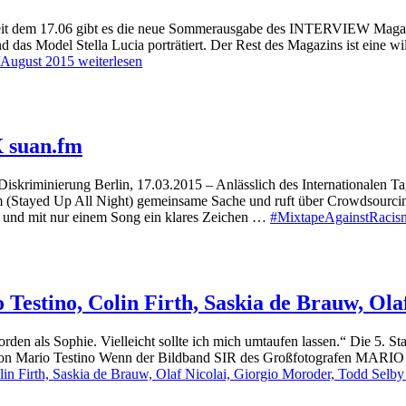
it dem 17.06 gibt es die neue Sommerausgabe des INTERVIEW Magazin
 das Model Stella Lucia porträtiert. Der Rest des Magazins ist eine 
August 2015
weiterlesen
X suan.fm
skriminierung Berlin, 17.03.2015 – Anlässlich des Internationalen Ta
tayed Up All Night) gemeinsame Sache und ruft über Crowdsourcing 
n und mit nur einem Song ein klares Zeichen …
#MixtapeAgainstRacism 
 Testino, Colin Firth, Saskia de Brauw, Ol
rden als Sophie. Vielleicht sollte ich mich umtaufen lassen.“ Die 5.
o von Mario Testino Wenn der Bildband SIR des Großfotografen MARIO
olin Firth, Saskia de Brauw, Olaf Nicolai, Giorgio Moroder, Todd Selby