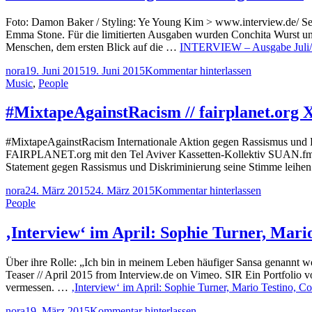
Foto: Damon Baker / Styling: Ye Young Kim > www.interview.de/ Se
Emma Stone. Für die limitierten Ausgaben wurden Conchita Wurst und
Menschen, dem ersten Blick auf die …
INTERVIEW – Ausgabe Juli/
nora
19. Juni 2015
19. Juni 2015
Kommentar hinterlassen
Music
,
People
#MixtapeAgainstRacism // fairplanet.org 
#MixtapeAgainstRacism Internationale Aktion gegen Rassismus und Di
FAIRPLANET.org mit den Tel Aviver Kassetten-Kollektiv SUAN.fm (S
Statement gegen Rassismus und Diskriminierung seine Stimme leihe
nora
24. März 2015
24. März 2015
Kommentar hinterlassen
People
‚Interview‘ im April: Sophie Turner, Mario
Über ihre Rolle: „Ich bin in meinem Leben häufiger Sansa genannt wo
Teaser // April 2015 from Interview.de on Vimeo. SIR Ein Portfoli
vermessen. …
‚Interview‘ im April: Sophie Turner, Mario Testino, C
nora
19. März 2015
Kommentar hinterlassen