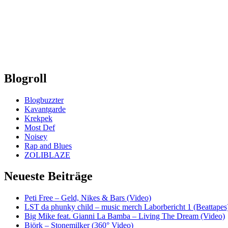
Blogroll
Blogbuzzter
Kavantgarde
Krekpek
Most Def
Noisey
Rap and Blues
ZOLIBLAZE
Neueste Beiträge
Peti Free – Geld, Nikes & Bars (Video)
LST da phunky child – music merch Laborbericht 1 (Beattapes
Big Mike feat. Gianni La Bamba – Living The Dream (Video)
Björk – Stonemilker (360° Video)