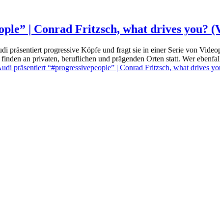
ople” | Conrad Fritzsch, what drives you? (
 präsentiert progressive Köpfe und fragt sie in einer Serie von Video
finden an privaten, beruflichen und prägenden Orten statt. Wer ebenfal
udi präsentiert “#progressivepeople” | Conrad Fritzsch, what drives y