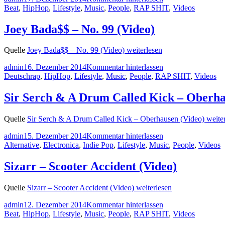
Beat
,
HipHop
,
Lifestyle
,
Music
,
People
,
RAP SHIT
,
Videos
Joey Bada$$ – No. 99 (Video)
Quelle
Joey Bada$$ – No. 99 (Video)
weiterlesen
admin
16. Dezember 2014
Kommentar hinterlassen
Deutschrap
,
HipHop
,
Lifestyle
,
Music
,
People
,
RAP SHIT
,
Videos
Sir Serch & A Drum Called Kick – Oberha
Quelle
Sir Serch & A Drum Called Kick – Oberhausen (Video)
weiter
admin
15. Dezember 2014
Kommentar hinterlassen
Alternative
,
Electronica
,
Indie Pop
,
Lifestyle
,
Music
,
People
,
Videos
Sizarr – Scooter Accident (Video)
Quelle
Sizarr – Scooter Accident (Video)
weiterlesen
admin
12. Dezember 2014
Kommentar hinterlassen
Beat
,
HipHop
,
Lifestyle
,
Music
,
People
,
RAP SHIT
,
Videos