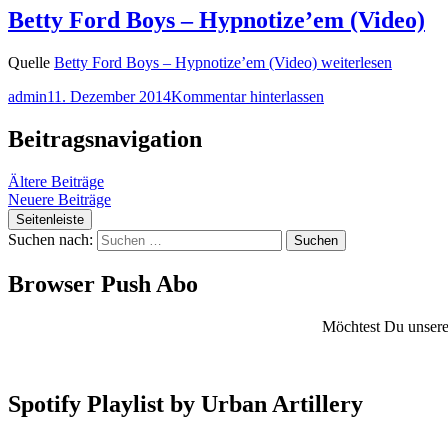
Betty Ford Boys – Hypnotize’em (Video)
Quelle
Betty Ford Boys – Hypnotize’em (Video)
weiterlesen
admin
11. Dezember 2014
Kommentar hinterlassen
Beitragsnavigation
Ältere Beiträge
Neuere Beiträge
Seitenleiste
Suchen nach:
Browser Push Abo
Möchtest Du unsere 
Spotify Playlist by Urban Artillery