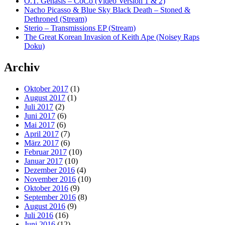
O.T. Genasis – CoCo (Video Version 1 & 2)
Nacho Picasso & Blue Sky Black Death – Stoned &
Dethroned (Stream)
Sterio – Transmissions EP (Stream)
The Great Korean Invasion of Keith Ape (Noisey Raps
Doku)
Archiv
Oktober 2017
(1)
August 2017
(1)
Juli 2017
(2)
Juni 2017
(6)
Mai 2017
(6)
April 2017
(7)
März 2017
(6)
Februar 2017
(10)
Januar 2017
(10)
Dezember 2016
(4)
November 2016
(10)
Oktober 2016
(9)
September 2016
(8)
August 2016
(9)
Juli 2016
(16)
Juni 2016
(12)