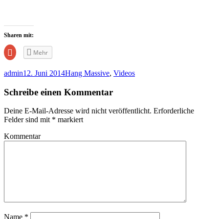
Sharen mit:
Zum
Mehr
Teilen
auf
Google+
admin
12. Juni 2014
Hang Massive
,
Videos
anklicken
(Wird
in
Schreibe einen Kommentar
neuem
Fenster
geöffnet)
Deine E-Mail-Adresse wird nicht veröffentlicht.
Erforderliche
Felder sind mit
*
markiert
Kommentar
Name
*