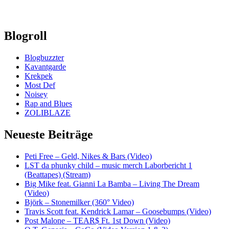
Blogroll
Blogbuzzter
Kavantgarde
Krekpek
Most Def
Noisey
Rap and Blues
ZOLIBLAZE
Neueste Beiträge
Peti Free – Geld, Nikes & Bars (Video)
LST da phunky child – music merch Laborbericht 1
(Beattapes) (Stream)
Big Mike feat. Gianni La Bamba – Living The Dream
(Video)
Björk – Stonemilker (360° Video)
Travis Scott feat. Kendrick Lamar – Goosebumps (Video)
Post Malone – TEAR$ Ft. 1st Down (Video)