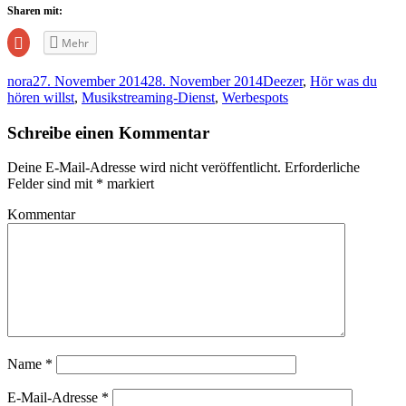
Sharen mit:
Zum
Mehr
Teilen
auf
Google+
nora
27. November 2014
28. November 2014
Deezer
,
Hör was du
anklicken
(Wird
hören willst
,
Musikstreaming-Dienst
,
Werbespots
in
neuem
Fenster
Schreibe einen Kommentar
geöffnet)
Deine E-Mail-Adresse wird nicht veröffentlicht.
Erforderliche
Felder sind mit
*
markiert
Kommentar
Name
*
E-Mail-Adresse
*