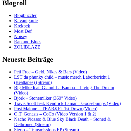
Blogroll
Blogbuzzter
Kavantgarde
Krekpek
Most Def
Noisey
Rap and Blues
ZOLIBLAZE
Neueste Beiträge
Peti Free – Geld, Nikes & Bars (Video)
LST da phunky child – music merch Laborbericht 1
(Beattapes) (Stream)
Big Mike feat. Gianni La Bamba – Living The Dream
(Video)
Björk – Stonemilker (360° Video)
Travis Scott feat. Kendrick Lamar – Goosebumps (Video)
Post Malone – TEAR$ Ft. 1st Down (Video)
O.T. Genasis – CoCo (Video Version 1 & 2)
Nacho Picasso & Blue Sky Black Death – Stoned &
Dethroned (Stream)
Sterio – Transmissions EP (Stream)