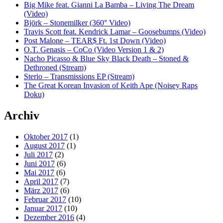
Big Mike feat. Gianni La Bamba – Living The Dream
(Video)
Björk – Stonemilker (360° Video)
Travis Scott feat. Kendrick Lamar – Goosebumps (Video)
Post Malone – TEAR$ Ft. 1st Down (Video)
O.T. Genasis – CoCo (Video Version 1 & 2)
Nacho Picasso & Blue Sky Black Death – Stoned &
Dethroned (Stream)
Sterio – Transmissions EP (Stream)
The Great Korean Invasion of Keith Ape (Noisey Raps
Doku)
Archiv
Oktober 2017
(1)
August 2017
(1)
Juli 2017
(2)
Juni 2017
(6)
Mai 2017
(6)
April 2017
(7)
März 2017
(6)
Februar 2017
(10)
Januar 2017
(10)
Dezember 2016
(4)