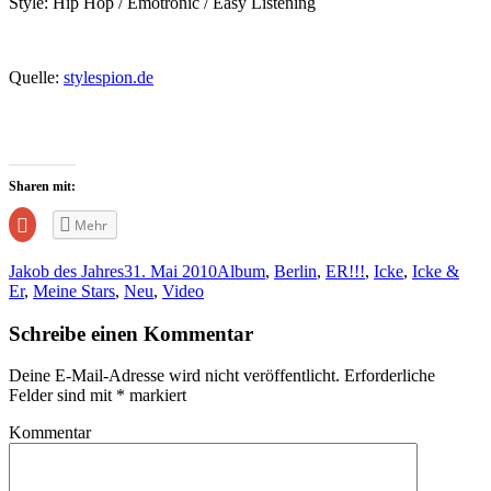
Style: Hip Hop / Emotronic / Easy Listening
Quelle:
stylespion.de
Sharen mit:
Zum
Mehr
Teilen
auf
Google+
Jakob des Jahres
31. Mai 2010
Album
,
Berlin
,
ER!!!
,
Icke
,
Icke &
anklicken
(Wird
Er
,
Meine Stars
,
Neu
,
Video
in
neuem
Fenster
Schreibe einen Kommentar
geöffnet)
Deine E-Mail-Adresse wird nicht veröffentlicht.
Erforderliche
Felder sind mit
*
markiert
Kommentar