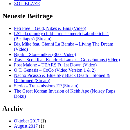
ZOLIBLAZE
Neueste Beiträge
Peti Free – Geld, Nikes & Bars (Video)
LST da phunky child – music merch Laborbericht 1
(Beattapes) (Stream)
Big Mike feat. Gianni La Bamba – Living The Dream
(Video)
Björk – Stonemilker (360° Video)
Travis Scott feat. Kendrick Lamar – Goosebumps (Video)
Post Malone – TEAR$ Ft. 1st Down (Video)
O.T. Genasis – CoCo (Video Version 1 & 2)
Nacho Picasso & Blue Sky Black Death – Stoned &
Dethroned (Stream)
Sterio – Transmissions EP (Stream)
The Great Korean Invasion of Keith Ape (Noisey Raps
Doku)
Archiv
Oktober 2017
(1)
August 2017
(1)