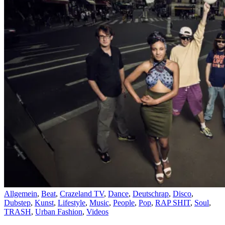
Allgemein
,
Beat
,
Crazeland TV
,
Dance
,
Deutschrap
,
Disco
,
Dubstep
,
Kunst
,
Lifestyle
,
Music
,
People
,
Pop
,
RAP SHIT
,
Soul
,
TRASH
,
Urban Fashion
,
Videos