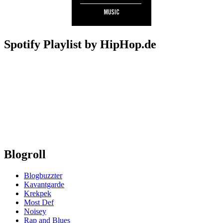
Spotify Playlist by HipHop.de
Blogroll
Blogbuzzter
Kavantgarde
Krekpek
Most Def
Noisey
Rap and Blues