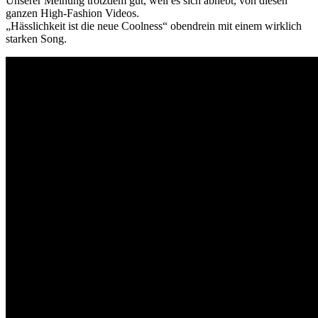
Unserer Meinung trotzdem gut, weil es sich abhebt, von diesen
ganzen High-Fashion Videos.
„Hässlichkeit ist die neue Coolness“ obendrein mit einem wirklich
starken Song.