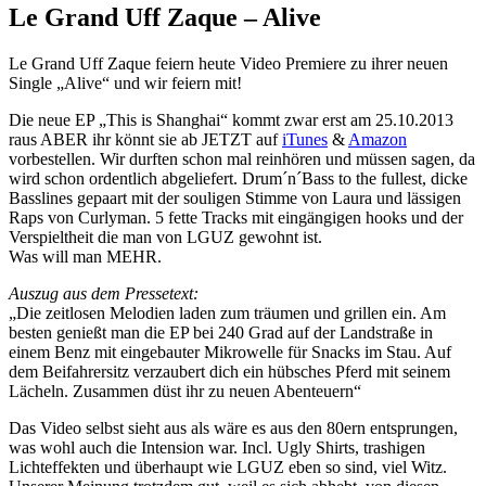
Le Grand Uff Zaque – Alive
Le Grand Uff Zaque feiern heute Video Premiere zu ihrer neuen
Single „Alive“ und wir feiern mit!
Die neue EP „This is Shanghai“ kommt zwar erst am 25.10.2013
raus ABER ihr könnt sie ab JETZT auf
iTunes
&
Amazon
vorbestellen. Wir durften schon mal reinhören und müssen sagen, da
wird schon ordentlich abgeliefert. Drum´n´Bass to the fullest, dicke
Basslines gepaart mit der souligen Stimme von Laura und lässigen
Raps von Curlyman. 5 fette Tracks mit eingängigen hooks und der
Verspieltheit die man von LGUZ gewohnt ist.
Was will man MEHR.
Auszug aus dem Pressetext:
„Die zeitlosen Melodien laden zum träumen und grillen ein. Am
besten genießt man die EP bei 240 Grad auf der Landstraße in
einem Benz mit eingebauter Mikrowelle für Snacks im Stau. Auf
dem Beifahrersitz verzaubert dich ein hübsches Pferd mit seinem
Lächeln. Zusammen düst ihr zu neuen Abenteuern“
Das Video selbst sieht aus als wäre es aus den 80ern entsprungen,
was wohl auch die Intension war. Incl. Ugly Shirts, trashigen
Lichteffekten und überhaupt wie LGUZ eben so sind, viel Witz.