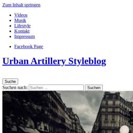
Zum Inhalt springen
Videos
Musik
Lifestyle
Kontakt
Impressum
Facebook Page
Urban Artillery Styleblog
Suche
Suchen nach: