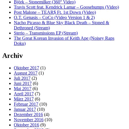
Björk – Stonemilker (360° Video)
Travis Scott feat. Kendrick Lamar – Goosebumps (Video)
Post Malone – TEAR$ Ft. 1st Down (Video)
O.T. Genasis – CoCo (Video Version 1 & 2)
Nacho Picasso & Blue Sky Black Death – Stoned &
Dethroned (Stream)
Sterio – Transmissions EP (Stream)
The Great Korean Invasion of Keith Ape (Noisey Raps
Doku)
Archiv
Oktober 2017
(1)
August 2017
(1)
Juli 2017
(2)
Juni 2017
(6)
Mai 2017
(6)
April 2017
(7)
März 2017
(6)
Februar 2017
(10)
Januar 2017
(10)
Dezember 2016
(4)
November 2016
(10)
Oktober 2016
(9)