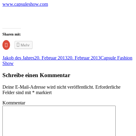
www.capsuleshow.com
Sharen mit:
Zum
Mehr
Teilen
auf
Google+
Jakob des Jahres
20. Februar 2013
20. Februar 2013
Capsule Fashion
anklicken
(Wird
Show
in
neuem
Fenster
Schreibe einen Kommentar
geöffnet)
Deine E-Mail-Adresse wird nicht veröffentlicht.
Erforderliche
Felder sind mit
*
markiert
Kommentar