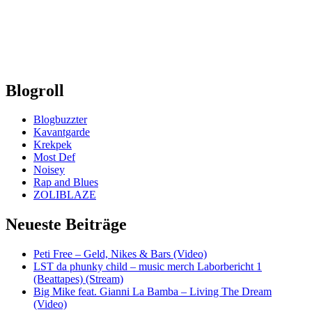
Blogroll
Blogbuzzter
Kavantgarde
Krekpek
Most Def
Noisey
Rap and Blues
ZOLIBLAZE
Neueste Beiträge
Peti Free – Geld, Nikes & Bars (Video)
LST da phunky child – music merch Laborbericht 1
(Beattapes) (Stream)
Big Mike feat. Gianni La Bamba – Living The Dream
(Video)