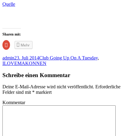
Quelle
Sharen mit:
Zum
Mehr
Teilen
auf
Google+
admin
23. Juli 2014
Club Going Up On A Tuesday
,
anklicken
(Wird
ILOVEMAKONNEN
in
neuem
Fenster
Schreibe einen Kommentar
geöffnet)
Deine E-Mail-Adresse wird nicht veröffentlicht.
Erforderliche
Felder sind mit
*
markiert
Kommentar