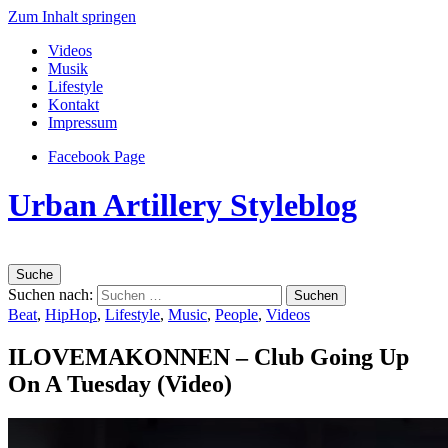
Zum Inhalt springen
Videos
Musik
Lifestyle
Kontakt
Impressum
Facebook Page
Urban Artillery Styleblog
Suche
Suchen nach:
Beat
,
HipHop
,
Lifestyle
,
Music
,
People
,
Videos
ILOVEMAKONNEN – Club Going Up
On A Tuesday (Video)