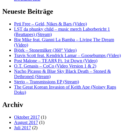
Neueste Beiträge
Peti Free – Geld, Nikes & Bars (Video)
LST da phunky child – music merch Laborbericht 1
(Beattapes) (Stream)
Big Mike feat. Gianni La Bamba – Living The Dream
(Video)
Björk – Stonemilker (360° Video)
Travis Scott feat. Kendrick Lamar – Goosebumps (Video)
Post Malone – TEAR$ Ft. 1st Down (Video)
O.T. Genasis – CoCo (Video Version 1 & 2)
Nacho Picasso & Blue Sky Black Death – Stoned &
Dethroned (Stream)
Sterio – Transmissions EP (Stream)
The Great Korean Invasion of Keith Ape (Noisey Raps
Doku)
Archiv
Oktober 2017
(1)
August 2017
(1)
Juli 2017
(2)