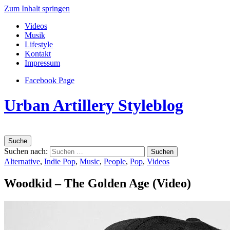
Zum Inhalt springen
Videos
Musik
Lifestyle
Kontakt
Impressum
Facebook Page
Urban Artillery Styleblog
Suche
Suchen nach:
Alternative
,
Indie Pop
,
Music
,
People
,
Pop
,
Videos
Woodkid – The Golden Age (Video)