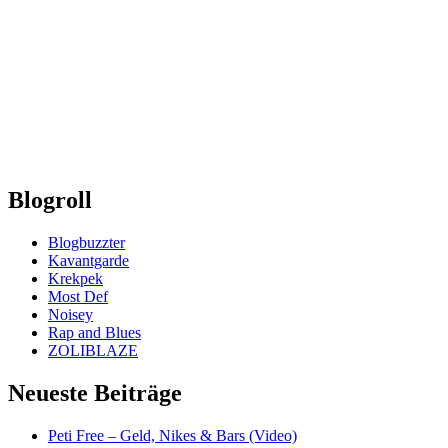
Blogroll
Blogbuzzter
Kavantgarde
Krekpek
Most Def
Noisey
Rap and Blues
ZOLIBLAZE
Neueste Beiträge
Peti Free – Geld, Nikes & Bars (Video)