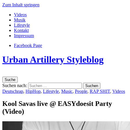
Zum Inhalt springen
Videos
Musik
Lifestyle
Kontakt
Impressum
Facebook Page
Urban Artillery Styleblog
Suche
Suchen nach:
Deutschrap
,
HipHop
,
Lifestyle
,
Music
,
People
,
RAP SHIT
,
Videos
Kool Savas live @ EASYdoesit Party
(Video)