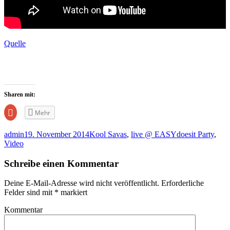
Quelle
Sharen mit:
Zum
Mehr
Teilen
auf
Google+
admin
19. November 2014
Kool Savas
,
live @ EASYdoesit Party
,
anklicken
(Wird
Video
in
neuem
Fenster
Schreibe einen Kommentar
geöffnet)
Deine E-Mail-Adresse wird nicht veröffentlicht.
Erforderliche
Felder sind mit
*
markiert
Kommentar