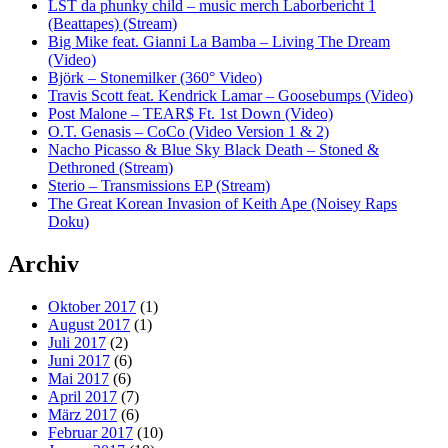
LST da phunky child – music merch Laborbericht 1
(Beattapes) (Stream)
Big Mike feat. Gianni La Bamba – Living The Dream
(Video)
Björk – Stonemilker (360° Video)
Travis Scott feat. Kendrick Lamar – Goosebumps (Video)
Post Malone – TEAR$ Ft. 1st Down (Video)
O.T. Genasis – CoCo (Video Version 1 & 2)
Nacho Picasso & Blue Sky Black Death – Stoned &
Dethroned (Stream)
Sterio – Transmissions EP (Stream)
The Great Korean Invasion of Keith Ape (Noisey Raps
Doku)
Archiv
Oktober 2017
(1)
August 2017
(1)
Juli 2017
(2)
Juni 2017
(6)
Mai 2017
(6)
April 2017
(7)
März 2017
(6)
Februar 2017
(10)