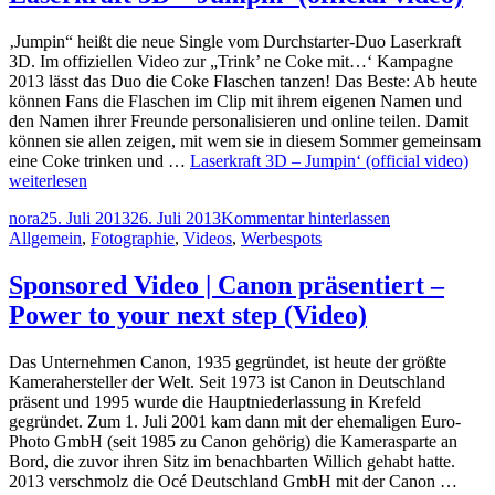
‚Jumpin“ heißt die neue Single vom Durchstarter-Duo Laserkraft
3D. Im offiziellen Video zur „Trink’ ne Coke mit…‘ Kampagne
2013 lässt das Duo die Coke Flaschen tanzen! Das Beste: Ab heute
können Fans die Flaschen im Clip mit ihrem eigenen Namen und
den Namen ihrer Freunde personalisieren und online teilen. Damit
können sie allen zeigen, mit wem sie in diesem Sommer gemeinsam
eine Coke trinken und …
Laserkraft 3D – Jumpin‘ (official video)
weiterlesen
nora
25. Juli 2013
26. Juli 2013
Kommentar hinterlassen
Allgemein
,
Fotographie
,
Videos
,
Werbespots
Sponsored Video | Canon präsentiert –
Power to your next step (Video)
Das Unternehmen Canon, 1935 gegründet, ist heute der größte
Kamerahersteller der Welt. Seit 1973 ist Canon in Deutschland
präsent und 1995 wurde die Hauptniederlassung in Krefeld
gegründet. Zum 1. Juli 2001 kam dann mit der ehemaligen Euro-
Photo GmbH (seit 1985 zu Canon gehörig) die Kamerasparte an
Bord, die zuvor ihren Sitz im benachbarten Willich gehabt hatte.
2013 verschmolz die Océ Deutschland GmbH mit der Canon …