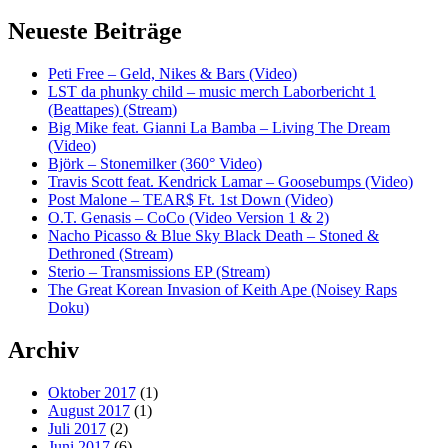
Neueste Beiträge
Peti Free – Geld, Nikes & Bars (Video)
LST da phunky child – music merch Laborbericht 1
(Beattapes) (Stream)
Big Mike feat. Gianni La Bamba – Living The Dream
(Video)
Björk – Stonemilker (360° Video)
Travis Scott feat. Kendrick Lamar – Goosebumps (Video)
Post Malone – TEAR$ Ft. 1st Down (Video)
O.T. Genasis – CoCo (Video Version 1 & 2)
Nacho Picasso & Blue Sky Black Death – Stoned &
Dethroned (Stream)
Sterio – Transmissions EP (Stream)
The Great Korean Invasion of Keith Ape (Noisey Raps
Doku)
Archiv
Oktober 2017
(1)
August 2017
(1)
Juli 2017
(2)
Juni 2017
(6)