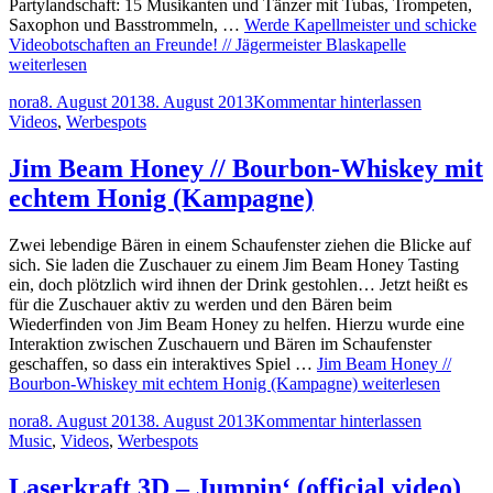
Partylandschaft: 15 Musikanten und Tänzer mit Tubas, Trompeten,
Saxophon und Basstrommeln, …
Werde Kapellmeister und schicke
Videobotschaften an Freunde! // Jägermeister Blaskapelle
weiterlesen
nora
8. August 2013
8. August 2013
Kommentar hinterlassen
Videos
,
Werbespots
Jim Beam Honey // Bourbon-Whiskey mit
echtem Honig (Kampagne)
Zwei lebendige Bären in einem Schaufenster ziehen die Blicke auf
sich. Sie laden die Zuschauer zu einem Jim Beam Honey Tasting
ein, doch plötzlich wird ihnen der Drink gestohlen… Jetzt heißt es
für die Zuschauer aktiv zu werden und den Bären beim
Wiederfinden von Jim Beam Honey zu helfen. Hierzu wurde eine
Interaktion zwischen Zuschauern und Bären im Schaufenster
geschaffen, so dass ein interaktives Spiel …
Jim Beam Honey //
Bourbon-Whiskey mit echtem Honig (Kampagne)
weiterlesen
nora
8. August 2013
8. August 2013
Kommentar hinterlassen
Music
,
Videos
,
Werbespots
Laserkraft 3D – Jumpin‘ (official video)