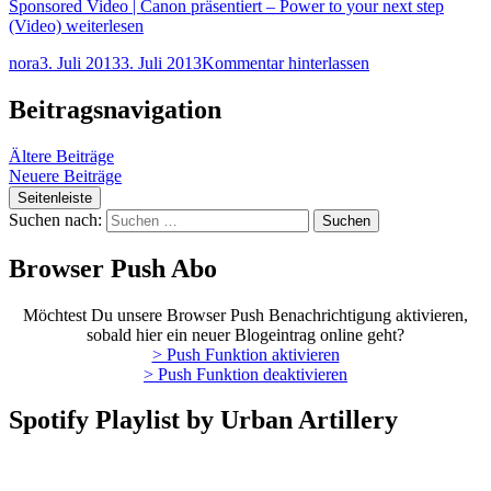
Sponsored Video | Canon präsentiert – Power to your next step
(Video)
weiterlesen
nora
3. Juli 2013
3. Juli 2013
Kommentar hinterlassen
Beitragsnavigation
Ältere Beiträge
Neuere Beiträge
Seitenleiste
Suchen nach:
Browser Push Abo
Möchtest Du unsere Browser Push Benachrichtigung aktivieren,
sobald hier ein neuer Blogeintrag online geht?
> Push Funktion aktivieren
> Push Funktion deaktivieren
Spotify Playlist by Urban Artillery