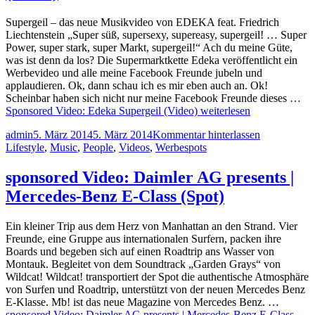
Supergeil – das neue Musikvideo von EDEKA feat. Friedrich
Liechtenstein „Super süß, supersexy, supereasy, supergeil! … Super
Power, super stark, super Markt, supergeil!“ Ach du meine Güte,
was ist denn da los? Die Supermarktkette Edeka veröffentlicht ein
Werbevideo und alle meine Facebook Freunde jubeln und
applaudieren. Ok, dann schau ich es mir eben auch an. Ok!
Scheinbar haben sich nicht nur meine Facebook Freunde dieses …
Sponsored Video: Edeka Supergeil (Video)
weiterlesen
admin
5. März 2014
5. März 2014
Kommentar hinterlassen
Lifestyle
,
Music
,
People
,
Videos
,
Werbespots
sponsored Video: Daimler AG presents |
Mercedes-Benz E-Class (Spot)
Ein kleiner Trip aus dem Herz von Manhattan an den Strand. Vier
Freunde, eine Gruppe aus internationalen Surfern, packen ihre
Boards und begeben sich auf einen Roadtrip ans Wasser von
Montauk. Begleitet von dem Soundtrack „Garden Grays“ von
Wildcat! Wildcat! transportiert der Spot die authentische Atmosphäre
von Surfen und Roadtrip, unterstützt von der neuen Mercedes Benz
E-Klasse. Mb! ist das neue Magazine von Mercedes Benz. …
sponsored Video: Daimler AG presents | Mercedes-Benz E-Class