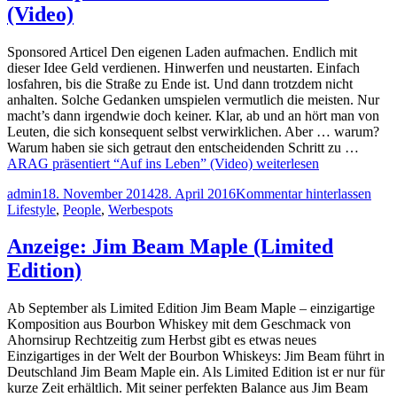
(Video)
Sponsored Articel Den eigenen Laden aufmachen. Endlich mit
dieser Idee Geld verdienen. Hinwerfen und neustarten. Einfach
losfahren, bis die Straße zu Ende ist. Und dann trotzdem nicht
anhalten. Solche Gedanken umspielen vermutlich die meisten. Nur
macht’s dann irgendwie doch keiner. Klar, ab und an hört man von
Leuten, die sich konsequent selbst verwirklichen. Aber … warum?
Warum haben sie sich getraut den entscheidenden Schritt zu …
ARAG präsentiert “Auf ins Leben” (Video)
weiterlesen
admin
18. November 2014
28. April 2016
Kommentar hinterlassen
Lifestyle
,
People
,
Werbespots
Anzeige: Jim Beam Maple (Limited
Edition)
Ab September als Limited Edition Jim Beam Maple – einzigartige
Komposition aus Bourbon Whiskey mit dem Geschmack von
Ahornsirup Rechtzeitig zum Herbst gibt es etwas neues
Einzigartiges in der Welt der Bourbon Whiskeys: Jim Beam führt in
Deutschland Jim Beam Maple ein. Als Limited Edition ist er nur für
kurze Zeit erhältlich. Mit seiner perfekten Balance aus Jim Beam