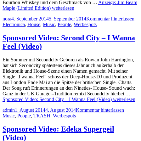
Bourbon Whiskey und dem Geschmack von …
Anzeige: Jim Beam
Maple (Limited Edition)
weiterlesen
nora
4. September 2014
5. September 2014
Kommentar hinterlassen
Electronica
,
House
,
Music
,
People
,
Werbespots
Sponsored Video: Second City – I Wanna
Feel (Video)
Ein Sommer mit Secondcity Geboren als Rowan John Harrington,
hat sich Secondcity spätestens dieses Jahr auch außerhalb der
Elektronik und House-Szene einen Namen gemacht. Mit seiner
Single „I wanna Feel“ schoss der Deep-House-DJ und Produzent
aus London Ende Mai an die Spitze der britischen Single- Charts.
Der Song ruft Erinnerungen an den Nineties- House- Sound wach:
Ganz in der UK Garage –Tradition remixt Secondcity hierbei …
Sponsored Video: Second City – I Wanna Feel (Video)
weiterlesen
admin
1. August 2014
4. August 2014
Kommentar hinterlassen
Music
,
People
,
TRASH
,
Werbespots
Sponsored Video: Edeka Supergeil
(Video)